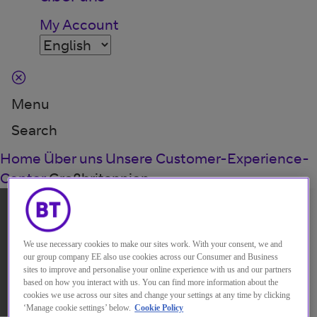
My Account
Menu
Search
Home
Über uns
Unsere Customer-Experience-
Center
Großbritannien
CUSTOMER EXPERIENCE CENTER
Unsere Customer-
We use necessary cookies to make our sites work. With your consent, we and
our group company EE also use cookies across our Consumer and Business
Experience-Center in
sites to improve and personalise your online experience with us and our partners
based on how you interact with us. You can find more information about the
Großbritannien
cookies we use across our sites and change your settings at any time by clicking
‘Manage cookie settings’ below.
Cookie Policy