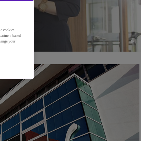
se cookies
partners based
change your