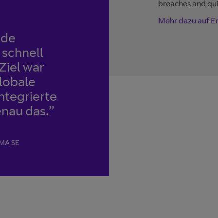
breaches and qui
Mehr dazu auf E
nde
schnell
 Ziel war
lobale
ntegrierte
enau das.”
UMA SE