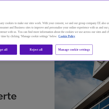
 optimieren
ary cookies to make our sites work. With your consent, we and our group company EE also u
nsumer and Business sites to improve and personalise your online experience with us and our 
teract with us. You can find more information about the cookies we use across our sites and 
ny time by clicking ‘Manage cookie settings’ below.
Cookie Policy
pt all
Reject all
Manage cookie settings
erte