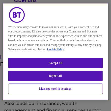
My Account
We use necessary cookies to make our sites work. With your consent, we and
our group company EE also use cookies across our Consumer and Business
sites to improve and personalise your online experience with us and our partners
Menu
based on how you interact with us. You can find more information about the
cookies we use across our sites and change your settings at any time by clicking
Search
‘Manage cookie settings’ below.
Cookie Policy
Home
Über uns
Unsere Experten
Alexandra
Foster
Accept all
Reject all
Alexandra Foster
Manage cookie settings
Director, Insurance, Wealth Management and Financial Services
Alex leads our insurance, wealth
management and financial services sector.