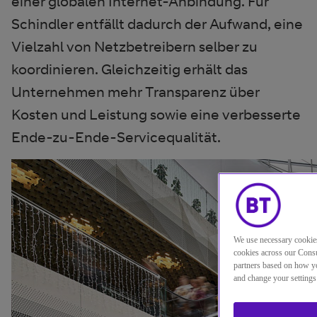
einer globalen Internet-Anbindung. Für
Schindler entfällt dadurch der Aufwand, eine
Vielzahl von Netzbetreibern selber zu
koordinieren. Gleichzeitig erhält das
Unternehmen mehr Transparenz über
Kosten und Leistung sowie eine verbesserte
Ende-zu-Ende-Servicequalität.
We use necessary cookie
cookies across our Consu
partners based on how yo
and change your settings