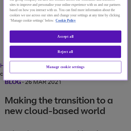
sites to improve and personalise your online experience with us and our partners
My Account
based on how you interact with us. You can find more information about the
cookies we use across our sites and change your settings at any time by clicking
‘Manage cookie settings’ below.
Cookie Policy
Accept all
Menu
Reject all
Search
Home
Einblicke
Making the transition to a new
Manage cookie settings
cloud-based world
BLOG
·
26 MAR 2021
Making the transition to a
new cloud-based world