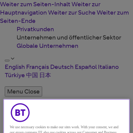
Weiter zum Seiten-Inhalt
Weiter zur
Hauptnavigation
Weiter zur Suche
Weiter zum
Seiten-Ende
Privatkunden
Unternehmen und öffentlicher Sektor
Globale Unternehmen
English
Français
Deutsch
Español
Italiano
Türkiye
中国
日本
Menu
Close
Lösungen
Einblicke
We use necessary cookies to make our sites work. With your consent, we and
Über uns
our group company EE also use cookies across our Consumer and Business