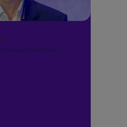
, BT
t of our managed network services.