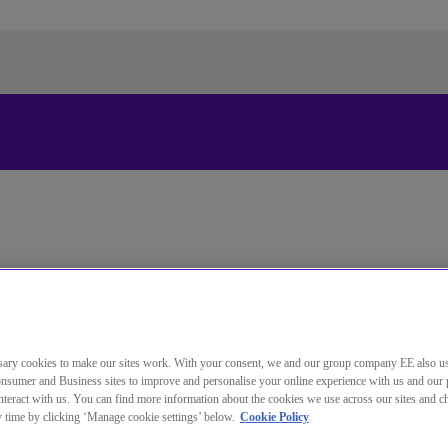
Standardsprache der Website
ändern
Sie wechseln jetzt zu einer Version der Website in der von
Ihnen gewählten Sprache.
Auswahl aufheben
Weiter
ary cookies to make our sites work. With your consent, we and our group company EE also u
nsumer and Business sites to improve and personalise your online experience with us and our 
eschäftsbedürfnisse erfüllt
teract with us. You can find more information about the cookies we use across our sites and 
timmen.
ny time by clicking ‘Manage cookie settings’ below.
Cookie Policy
 Ihre Geschäftsbedürfnisse erfüllt