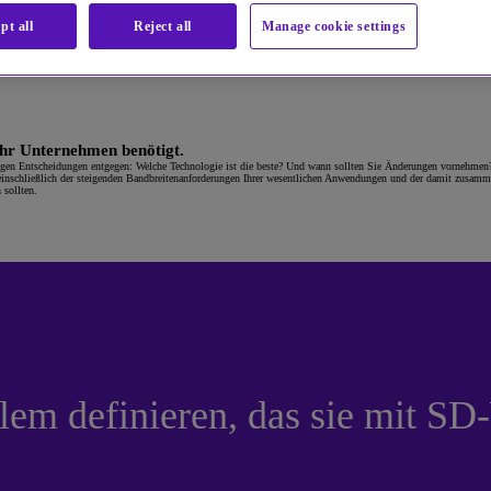
pt all
Reject all
Manage cookie settings
 Ihr Unternehmen benötigt.
erigen Entscheidungen entgegen: Welche Technologie ist die beste? Und wann sollten Sie Änderungen vornehmen
 einschließlich der steigenden Bandbreitenanforderungen Ihrer wesentlichen Anwendungen und der damit zusamm
n sollten.
em definieren, das sie mit S