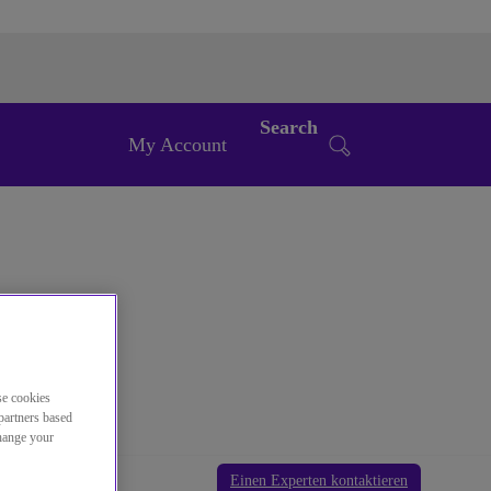
Search
My Account
se cookies
partners based
change your
Einen Experten kontaktieren