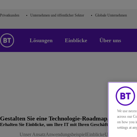
Privatkunden
Unternehmen und öffentlicher Sektor
Globale Unternehmen
Lösungen
Einblicke
Über uns
We use necess
across our Co
Gestalten Sie eine Technologie-Roadmap, die Ihre G
on how you in
Erhalten Sie Einblicke, um Ihre IT mit Ihren Geschäftszielen abzus
settings at a
Home
Lösungen
Gestalten Sie eine Technologie-Roadmap, die
Unser Ansatz
Anwendungsbeispiel
Einblicke
Unsere Experten