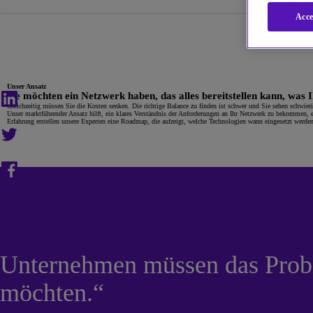
Acce
Unser Ansatz
Sie möchten ein Netzwerk haben, das alles bereitstellen kann, was
Gleichzeitig müssen Sie die Kosten senken. Die richtige Balance zu finden ist schwer und Sie sehen schwi
Unser marktführender Ansatz hilft, ein klares Verständnis der Anforderungen an Ihr Netzwerk zu bekommen,
Erfahrung erstellen unsere Experten eine Roadmap, die aufzeigt, welche Technologien wann eingesetzt werde
Unternehmen müssen das Probl
möchten.“