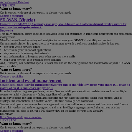
Agile Connect Datasheet
87KB | PDF
Want to know more?
Get in contact with one of our experts to discuss your needs
Contact a specialist
SD-WAN (Viptela)
Connect Cisco SD-WAN
|
A centrally managed, cloud-hosted and software-defined overlay service for
your complex enterprise network.
Netzwerke
This fully managed, secure solution is delivered using our experience in large scale deployment and application
management.
We offer best-of-breed reporting and analytics to improve your SD-WAN visibility and control.
Our managed solution is a great choice as you migrate towards a software-enabled service. It lets you:
see your whole network online
better route your important applications
stay secure with an encrypted network
use orchestration to integrate your other services more easily
scale your network as it becomes more complex.
And, if needed, our dedicated specialist team can also do the configuration and maintenance of your SD-WAN
service in-life.
Want to know more?
Get in contact with one of our experts to discuss your needs
Contact a specialist
Incident and event management
Service Intelligence
|
Service Intelligence gives you end-to-end visibility across your entire ICT estate no
matter where it is and who's supplying it.
It can be tough to diagnose problems, but our Service Intelligence solution correlates alarms from multiple
sources to rapidly pinpoint any faults, regardless of supplier.
It quickly isolates the fault domain and identifies the root cause in seconds, rather than months. And it
displays this information in a context-aware, intuitive, visually rich dashboard.
Service Intelligence can remove fault management costs, as well as save revenue lost from associated ‘down-
time’. It’s vendor- and technology-agnostic and is an intelligent aggregation tool that utilises existing
management tool data to deliver a 360 degree view on the health of your sites globally.
Downloads
BT – Service Intelligence datasheet
111KB | PDF
Want to know more?
Get in contact with one of our experts to discuss your needs
Contact a specialist