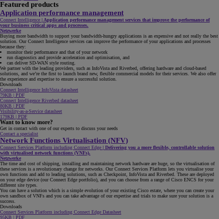
Featured products
Application performance management
Connect Intelligence
|
Application performance management services that improve the performance of
your business critical apps and processes.
Netzwerke
Buying more bandwidth to support your bandwidth-hungry applications is an expensive and not really the best
solution. Our Connect Intelligence services can improve the performance of your applications and processes
because they:
monitor their performance and that of your network
run diagnostics and provide acceleration and optimisation, and
can deliver SD-WAN style routing.
We partner with the leading providers, such as InfoVista and Riverbed, offering hardware and cloud-based
solutions, and we’re the first to launch brand new, flexible commercial models for their services. We also offer
the experience and expertise to ensure a successful solution.
Downloads
Connect Intelligence InfoVista datasheet
79KB | PDF
Connect Intelligence Riverbed datasheet
80KB | PDF
Visibility-as-a-Service datasheet
179KB | PDF
Want to know more?
Get in contact with one of our experts to discuss your needs
Contact a specialist
Network Functions Virtualisation (NFV)
Connect Services Platform including Connect Edge
|
Delivering you a more flexible, controllable solution
with virtualised network functions (VNFs).
Netzwerke
The time and cost of shipping, installing and maintaining network hardware are huge, so the virtualisation of
these services is a revolutionary change for networks. Our Connect Services Platform lets you virtualise your
own functions and add to leading solutions, such as Checkpoint, InfoVista and Riverbed. These are deployed
on your edge device (our Connect Edge portfolio), and you can choose from a range of Cisco ENCS for your
different site types.
You can have a solution which is a simple evolution of your existing Cisco estate, where you can create your
own sandbox of VNFs and you can take advantage of our expertise and trials to make sure your solution is a
success.
Downloads
Connect Services Platform including Connect Edge Datasheet
95KB | PDF