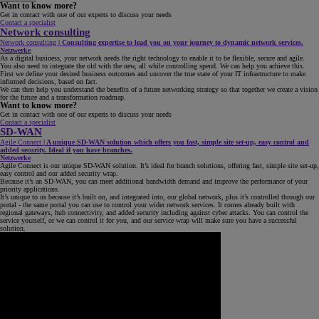
Want to know more?
Get in contact with one of our experts to discuss your needs
Contact a specialist
Network consulting
Network consulting
|
Consulting expertise to lead you on your journey to dynamic network services.
Netzwerke
As a digital business, your network needs the right technology to enable it to be flexible, secure and agile.
You also need to integrate the old with the new, all while controlling spend. We can help you achieve this.
First we define your desired business outcomes and uncover the true state of your IT infrastructure to make
informed decisions, based on fact.
We can then help you understand the benefits of a future networking strategy so that together we create a vision
for the future and a transformation roadmap.
Want to know more?
Get in contact with one of our experts to discuss your needs
Contact a specialist
SD-WAN
Agile Connect
|
A unique SD-WAN solution which offers you fast, simple site set-up, easy control and
added security. Ideal if you have branches.
Netzwerke
Agile Connect is our unique SD-WAN solution. It’s ideal for branch solutions, offering fast, simple site set-up,
easy control and our added security wrap.
Because it’s an SD-WAN, you can meet additional bandwidth demand and improve the performance of your
priority applications.
It’s unique to us because it’s built on, and integrated into, our global network, plus it’s controlled through our
portal - the same portal you can use to control your wider network services. It comes already built with
regional gateways, hub connectivity, and added security including against cyber attacks. You can control the
service yourself, or we can control it for you, and our service wrap will make sure you have a successful
solution.