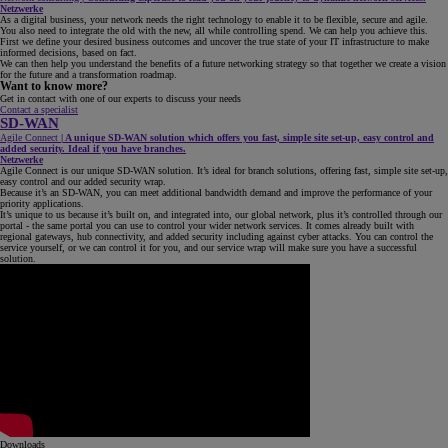
Netzwerke
As a digital business, your network needs the right technology to enable it to be flexible, secure and agile.
You also need to integrate the old with the new, all while controlling spend. We can help you achieve this.
First we define your desired business outcomes and uncover the true state of your IT infrastructure to make
informed decisions, based on fact.
We can then help you understand the benefits of a future networking strategy so that together we create a vision
for the future and a transformation roadmap.
Want to know more?
Get in contact with one of our experts to discuss your needs
Contact a specialist
SD-WAN
Agile Connect
|
A unique SD-WAN solution which offers you fast, simple site set-up, easy control and
added security. Ideal if you have branches.
Netzwerke
Agile Connect is our unique SD-WAN solution. It’s ideal for branch solutions, offering fast, simple site set-up,
easy control and our added security wrap.
Because it’s an SD-WAN, you can meet additional bandwidth demand and improve the performance of your
priority applications.
It’s unique to us because it’s built on, and integrated into, our global network, plus it’s controlled through our
portal - the same portal you can use to control your wider network services. It comes already built with
regional gateways, hub connectivity, and added security including against cyber attacks. You can control the
service yourself, or we can control it for you, and our service wrap will make sure you have a successful
solution.
Downloads