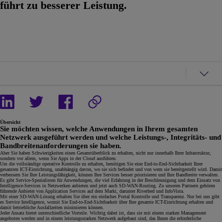
führt zu besserer Leistung.
Übersicht
Sie möchten wissen, welche Anwendungen in Ihrem gesamten
Netzwerk ausgeführt werden und welche Leistungs-, Integritäts- und
Bandbreitenanforderungen sie haben.
Aber Sie haben Schwierigkeiten einen Gesamtüberblick zu erhalten, nicht nur innerhalb Ihrer Infrastruktur,
sondern vor allem, wenn Sie Apps in der Cloud ausführen.
Um die vollständige operative Kontrolle zu erhalten, benötigen Sie eine End-to-End-Sichtbarkeit Ihrer
gesamten ICT-Einrichtung, unabhängig davon, wo sie sich befindet und von wem sie bereitgestellt wird. Damit
verbessern Sie Ihre Leistungsfähigkeit, können Ihre Services besser priorisieren und Ihre Bandbreite verwalten.
Es gibt Service-Spezialisten für Anwendungen, die viel Erfahrung in der Beschleunigung und dem Einsatz von
Intelligence-Services in Netzwerken anbieten und jetzt auch SD-WAN-Routing. Zu unseren Partnern gehören
führende Anbieter von Application Services auf dem Markt, darunter Riverbed und InfoVista.
Mit einer SD-WAN-Lösung erhalten Sie über ein einfaches Portal Kontrolle und Transparenz. Nur bei uns gibt
es Service Intelligence, womit Sie End-to-End-Sichtbarkeit über Ihre gesamte ICT-Einrichtung erhalten und
damit betriebliche Ausfallzeiten minimieren können.
Jeder Ansatz bietet unterschiedliche Vorteile. Wichtig dabei ist, dass sie mit einem starken Management
angeboten werden und in einem leistungsstarken Netzwerk aufgebaut sind, das Ihnen die erforderliche