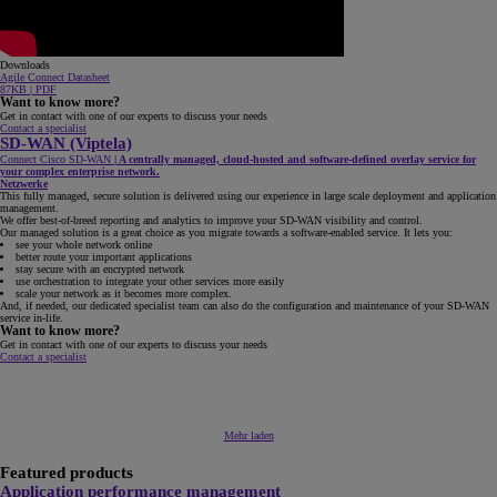
Downloads
Agile Connect Datasheet
87KB | PDF
Want to know more?
Get in contact with one of our experts to discuss your needs
Contact a specialist
SD-WAN (Viptela)
Connect Cisco SD-WAN
|
A centrally managed, cloud-hosted and software-defined overlay service for
your complex enterprise network.
Netzwerke
This fully managed, secure solution is delivered using our experience in large scale deployment and application
management.
We offer best-of-breed reporting and analytics to improve your SD-WAN visibility and control.
Our managed solution is a great choice as you migrate towards a software-enabled service. It lets you:
see your whole network online
better route your important applications
stay secure with an encrypted network
use orchestration to integrate your other services more easily
scale your network as it becomes more complex.
And, if needed, our dedicated specialist team can also do the configuration and maintenance of your SD-WAN
service in-life.
Want to know more?
Get in contact with one of our experts to discuss your needs
Contact a specialist
Mehr laden
Featured products
Application performance management