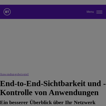
Menu
Standardsprache der Website ändern
Sie wechseln jetzt zu einer Version der Website in der von Ihnen
gewählten Sprache.
Auswahl aufheben
Weiter
Anwendungsbeispiel
End-to-End-Sichtbarkeit und -
Kontrolle von Anwendungen
Ein besserer Überblick über Ihr Netzwerk