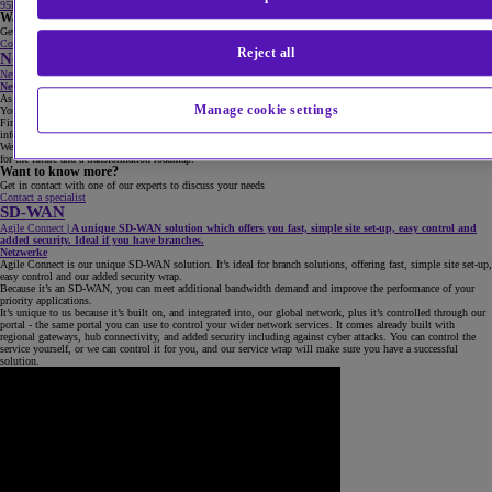
95KB | PDF
Want to know more?
Get in contact with one of our experts to discuss your needs
Contact a specialist
Reject all
Network consulting
Network consulting
|
Consulting expertise to lead you on your journey to dynamic network services.
Netzwerke
As a digital business, your network needs the right technology to enable it to be flexible, secure and agile.
Manage cookie settings
You also need to integrate the old with the new, all while controlling spend. We can help you achieve this.
First we define your desired business outcomes and uncover the true state of your IT infrastructure to make
informed decisions, based on fact.
We can then help you understand the benefits of a future networking strategy so that together we create a vision
for the future and a transformation roadmap.
Want to know more?
Get in contact with one of our experts to discuss your needs
Contact a specialist
SD-WAN
Agile Connect
|
A unique SD-WAN solution which offers you fast, simple site set-up, easy control and
added security. Ideal if you have branches.
Netzwerke
Agile Connect is our unique SD-WAN solution. It’s ideal for branch solutions, offering fast, simple site set-up,
easy control and our added security wrap.
Because it’s an SD-WAN, you can meet additional bandwidth demand and improve the performance of your
priority applications.
It’s unique to us because it’s built on, and integrated into, our global network, plus it’s controlled through our
portal - the same portal you can use to control your wider network services. It comes already built with
regional gateways, hub connectivity, and added security including against cyber attacks. You can control the
service yourself, or we can control it for you, and our service wrap will make sure you have a successful
solution.