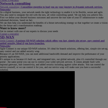
Contact a specialist
Network consulting
Network consulting
|
Consulting expertise to lead you on your journey to dynamic network services.
Netzwerke
As a digital business, your network needs the right technology to enable it to be flexible, secure and agile.
You also need to integrate the old with the new, all while controlling spend. We can help you achieve this.
First we define your desired business outcomes and uncover the true state of your IT infrastructure to make
informed decisions, based on fact.
We can then help you understand the benefits of a future networking strategy so that together we create a vision
for the future and a transformation roadmap.
Want to know more?
Get in contact with one of our experts to discuss your needs
Contact a specialist
SD-WAN
Agile Connect
|
A unique SD-WAN solution which offers you fast, simple site set-up, easy control and
added security. Ideal if you have branches.
Netzwerke
Agile Connect is our unique SD-WAN solution. It’s ideal for branch solutions, offering fast, simple site set-up,
easy control and our added security wrap.
Because it’s an SD-WAN, you can meet additional bandwidth demand and improve the performance of your
priority applications.
It’s unique to us because it’s built on, and integrated into, our global network, plus it’s controlled through our
portal - the same portal you can use to control your wider network services. It comes already built with
regional gateways, hub connectivity, and added security including against cyber attacks. You can control the
service yourself, or we can control it for you, and our service wrap will make sure you have a successful
solution.