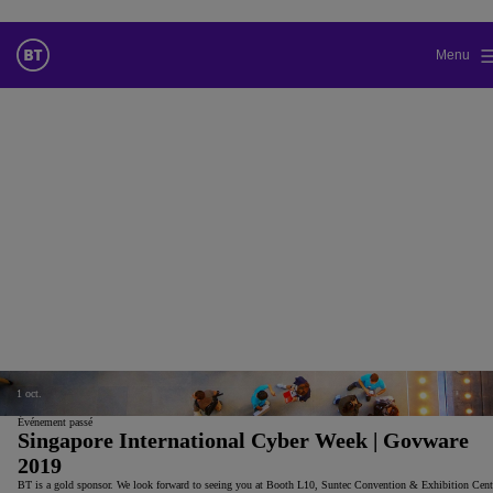
Menu
Changez la langue par défaut de
notre site Web
Vous pouvez maintenant accéder à une version de notre site Web
dans la langue de votre choix.
Annuler la sélection
Accéder au site
1
oct.
Événement passé
Singapore International Cyber Week | Govware
2019
BT is a gold sponsor. We look forward to seeing you at Booth L10, Suntec Convention & Exhibition Cent