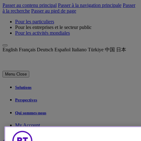
Passer au contenu principal
Passer à la navigation principale
Passer
à la recherche
Passer au pied de page
Pour les particuliers
Pour les entreprises et le secteur public
Pour les activités mondiales
English
Français
Deutsch
Español
Italiano
Türkiye
中国
日本
Menu
Close
Solutions
Perspectives
Qui sommes-nous
My Account