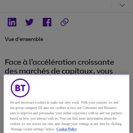
Vue d'ensemble
Face à l’accélération croissante
des marchés de capitaux, vous
êtes confrontés à des défis encore
plus importants.
Vous devez proposer une expérience client
We use necessary cookies to make our sites work. With your consent, we and
our group company EE also use cookies across our Consumer and Business
transparente sur l’ensemble du cycle
sites to improve and personalise your online experience with us and our partners
based on how you interact with us. You can find more information about the
commercial, capable de développer votre
cookies we use across our sites and change your settings at any time by clicking
‘Manage cookie settings’ below.
Cookie Policy
activité via différents points de contact