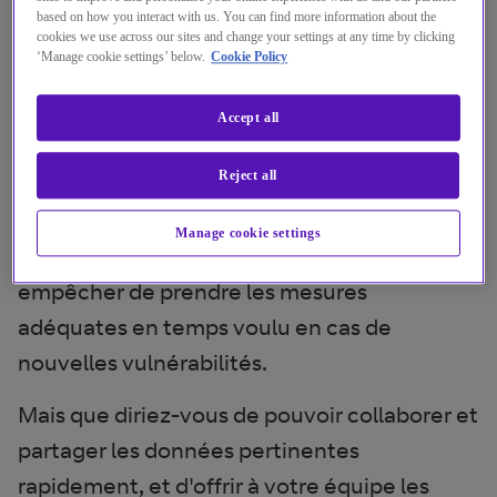
based on how you interact with us. You can find more information about the
donc essentiel pour vous de
cookies we use across our sites and change your settings at any time by clicking
distinguer les éléments sur
‘Manage cookie settings’ below.
Cookie Policy
lesquels votre équipe doit se
Accept all
concentrer et ceux qui peuvent
être gérés via des services tiers.
Reject all
Même si vous y parvenez, la pénurie
Manage cookie settings
d'analystes sécurité qualifiés pourrait vous
empêcher de prendre les mesures
adéquates en temps voulu en cas de
nouvelles vulnérabilités.
Mais que diriez-vous de pouvoir collaborer et
partager les données pertinentes
rapidement, et d'offrir à votre équipe les