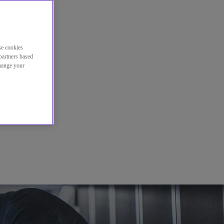
se cookies
partners based
change your