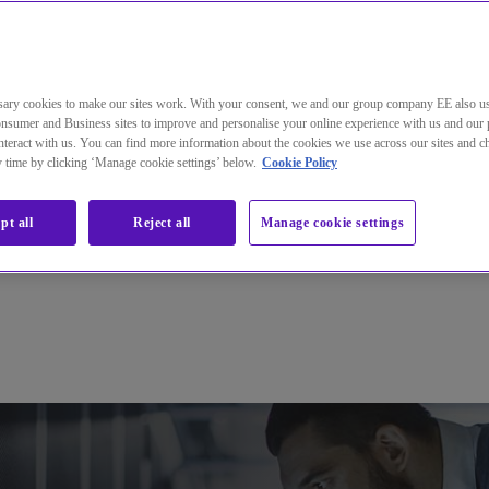
ary cookies to make our sites work. With your consent, we and our group company EE also u
nsumer and Business sites to improve and personalise your online experience with us and our 
teract with us. You can find more information about the cookies we use across our sites and 
ny time by clicking ‘Manage cookie settings’ below.
Cookie Policy
pt all
Reject all
Manage cookie settings