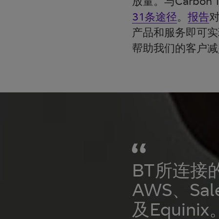
放量。与Carbo
31条途径
。
报告
产品和服务即可实
帮助我们的客户减
BT所连接的
AWS、Sale
及Equinix