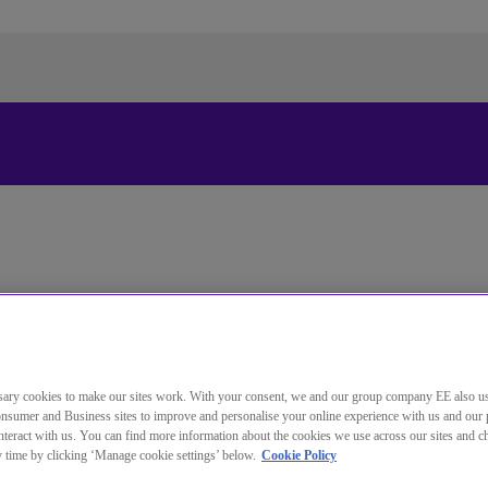
Standardsprache der Website
ändern
Sie wechseln jetzt zu einer Version der Website in der von
Ihnen gewählten Sprache.
Auswahl aufheben
Weiter
ary cookies to make our sites work. With your consent, we and our group company EE also u
nsumer and Business sites to improve and personalise your online experience with us and our 
teract with us. You can find more information about the cookies we use across our sites and 
ach
a best practice approach
ny time by clicking ‘Manage cookie settings’ below.
Cookie Policy