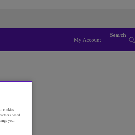
Search
My Account
se cookies
partners based
change your