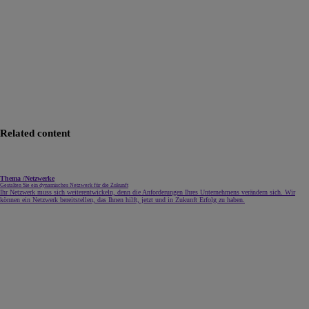
Related content
Thema
/
Netzwerke
Gestalten Sie ein dynamisches Netzwerk für die Zukunft
Ihr Netzwerk muss sich weiterentwickeln, denn die Anforderungen Ihres Unternehmens verändern sich. Wir
können ein Netzwerk bereitstellen, das Ihnen hilft, jetzt und in Zukunft Erfolg zu haben.