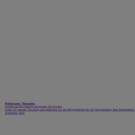
Whitepaper
/
Netzwerke
Gestalten Sie Ihre zukünftige Infrastruktur: Ein Vorschlag
Lesen Sie unseren Vorschlag und entdecken Sie die Möglichkeiten für die Neugestaltung Ihrer Infrastruktur.
September 2020