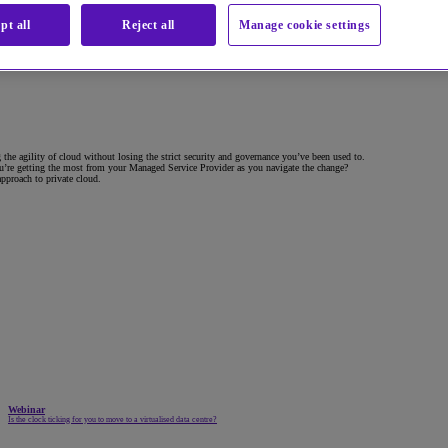
pt all
Reject all
Manage cookie settings
g the agility of cloud without losing the strict security and governance you’ve been used to.
u’re getting the most from your Managed Service Provider as you navigate the change?
pproach to private cloud.
Webinar
Is the clock ticking for you to move to a virtualised data centre?