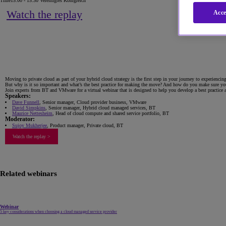
Time
15:00 - 15:30 Vereinigtes Königreich
Watch the replay
Acce
Moving to private cloud as part of your hybrid cloud strategy is the first step in your journey to experiencin
But why is it so important and what’s the best practice for making the move? And how do you make sure yo
Join experts from BT and VMware for a virtual webinar that is designed to help you develop a best practice a
Speakers:
Dave Funnell
, Senior manager, Cloud provider business, VMware
David Simpkins
, Senior manager, Hybrid cloud managed services, BT
Maurice Nettesheim
, Head of cloud compute and shared service portfolio, BT
Moderator:
Sujoy Mukherjee
, Product manager, Private cloud, BT
Watch the replay >
Related webinars
Webinar
5 key considerations when choosing a cloud managed service provider