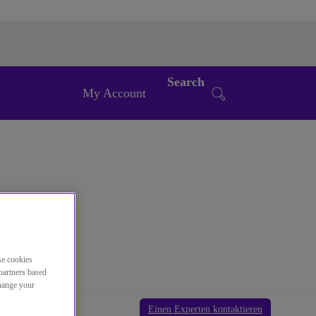
Search
My Account
se cookies
partners based
change your
Einen Experten kontaktieren