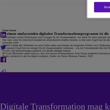
Acce
Unser Ansatz
In einem umfassenden digitalen Transformationsprogramm ist die S
Sie benötigen mobile Technologien und Lösungen für die Zusammenarbeit, mit denen Sie einen digitalen Arbe
Was wäre, wenn Sie einen hoch interaktiven Arbeitsbereich schaffen könnten, in dem jeder Zugriff auf die 
minimiert wird?
Dadurch würden Ihre Mitarbeiter an erster Stelle stehen und könnten die möglichen Vorteile von Collaborati
Mit unseren Cloud-Services können Sie die Zusammenarbeit verbessern – von der Firmenzentrale über die Nie
WLAN- und Internetlösungen praktisch von überall erledigen können.
80 % der Mitarbeiter geben heute an, dass eine bessere Kommunikation ihren Erfolg maßgeblich beeinflusse
People, productivity and the digital workplace, Studie von Davies Hickman Partners, 2018
Digitale Transformation mag ko