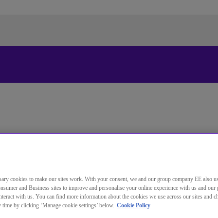
Standardsprache der Website
ändern
Sie wechseln jetzt zu einer Version der Website in der von
Ihnen gewählten Sprache.
Auswahl aufheben
Weiter
ary cookies to make our sites work. With your consent, we and our group company EE also u
nsumer and Business sites to improve and personalise your online experience with us and our 
teract with us. You can find more information about the cookies we use across our sites and 
können.
fbauen
ny time by clicking ‘Manage cookie settings’ below.
Cookie Policy