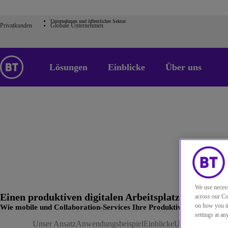
Unternehmen und öffentlicher Sektor
Privatkunden
Globale Unternehmen
Lösungen
Einblicke
Über uns
We use necess
Einen produktiven digitalen Arbeitsplatz einrichten
across our Co
on how you in
Wie mobile und Collaboration-Services Ihre Produktivität steigern 
Home
Lösungen
Einen produktiven digitalen Arbeitsplatz au
settings at a
Unser Ansatz
Anwendungsbeispiel
Einblicke
Unsere Experten