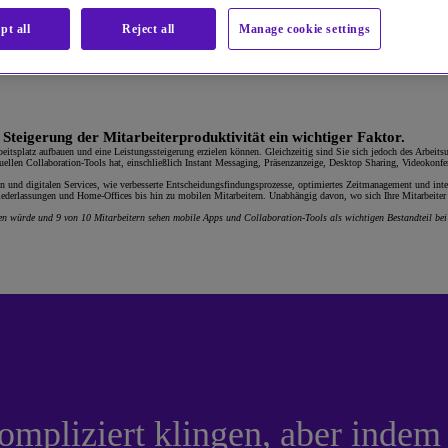
pt all
Reject all
Manage cookie settings
teigerung der Mitarbeiterproduktivität ein wichtiger Faktor.
itsplatz aufbauen und eine Leistungssteigerung erzielen können. Gleichzeitig sind Sie sich jedoch des Arbeit
aktuellen Collaboration-Tools hat, einschließlich Instant Messaging, Präsenzanzeige, Desktop Sharing, Videok
on und digitalen Services, wie verbesserte Entscheidungsfindungsprozesse, optimiertes Zeitmanagement und int
derlassungen und Home-Offices bis hin zu mobilen Mitarbeitern. Unabhängig davon, wo sich Ihre Mitarbeiter be
n würde und 9 von 10 Mitarbeitern sehen mobile Apps und Collaboration-Tools als wichtigen Bestandteil bei 
mpliziert klingen, aber indem S