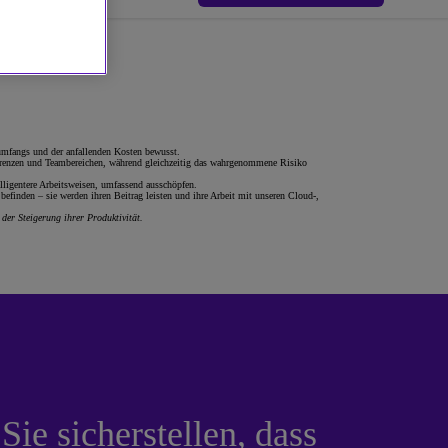
sumfangs und der anfallenden Kosten bewusst.
onferenzen und Teambereichen, während gleichzeitig das wahrgenommene Risiko
elligentere Arbeitsweisen, umfassend ausschöpfen.
finden – sie werden ihren Beitrag leisten und ihre Arbeit mit unseren Cloud-,
der Steigerung ihrer Produktivität.
ie sicherstellen, dass