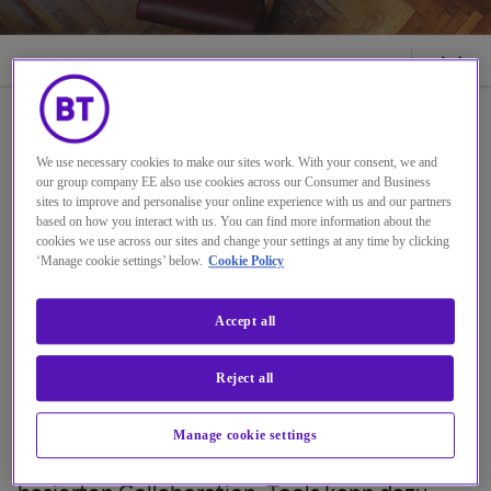
We use necessary cookies to make our sites work. With your consent, we and
Unser Ansatz
our group company EE also use cookies across our Consumer and Business
sites to improve and personalise your online experience with us and our partners
based on how you interact with us. You can find more information about the
cookies we use across our sites and change your settings at any time by clicking
Wenn verschiedene Abteilungen
‘Manage cookie settings’ below.
Cookie Policy
im Unternehmen unterschiedliche
Accept all
Kommunikationsmittel
implementiert haben, stehen Sie
Reject all
vor einer großen Herausforderung.
Manage cookie settings
Die Vielzahl der online verfügbaren Cloud-