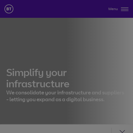
Menu
Simplify your
infrastructure
We consolidate your infrastructure and suppliers
- letting you expand as a digital business.