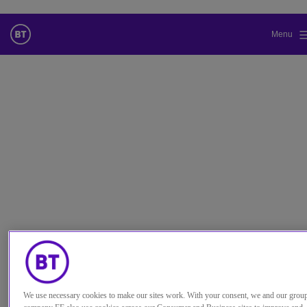
Menu
Cambiar el idioma predeterminado
de nuestra web
Ahora puede dirigirse a una versión de nuestra web en el idioma
de su elección.
Cancelar selección
Continuar a la web
We use necessary cookies to make our sites work. With your consent, we and our grou