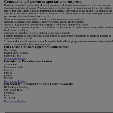
Conozca lo qué podemos aportar a su empresa.
Nuestros centros de experiencia del cliente le permiten explorar demostraciones en vivo de todas nuestras
capacidades alrededor el mundo. Podemos guiarle en su experiencia de transformación digital para explorar
cómo puede usar la tecnología para transformar su negocio, la experiencia de sus clientes o la forma en que
trabajan sus empleados. Podemos vincular fácilmente varios centros de experiencia del cliente para que pue
ver nuestras soluciones innovadoras en acción.
Ya sea en un solo país o en todo el mundo, nuestra tecnología puede ayudarle a:
impulsar interacciones más enriquecedoras y profundas con los clientes finales;
aumentar la agilidad y la innovación del negocio a través de la migración a la nube;
crear un entorno empresarial productivo y eficiente con la colaboración perfecta entre los empleados mediant
las distintas tecnologías;
asegurarse de controlar el riesgo y proteger lo que más le importa.
Podemos respaldar su transformación digital a través de una potente combinación de servicios globales de
seguridad, de nube y de red.
Si desea visitar uno de nuestros centros de experiencia del cliente, póngase en contacto con el responsable d
cuenta. Esperamos darle la bienvenida pronto.
Our London Customer Experience Centre location
One Braham
Braham Street, London
England E1 8EE
Google maps location
Our Adastral Park showcase location
Adastral Park
Martlesham Heath
Ipswich
Suffolk
England
IP5 3RE
Google maps location
Our Security Customer Experience Centre Sevenoaks
BT Workstyle Building
160 London Road
Sevenoaks
Kent
TN13 1BT
Google maps location