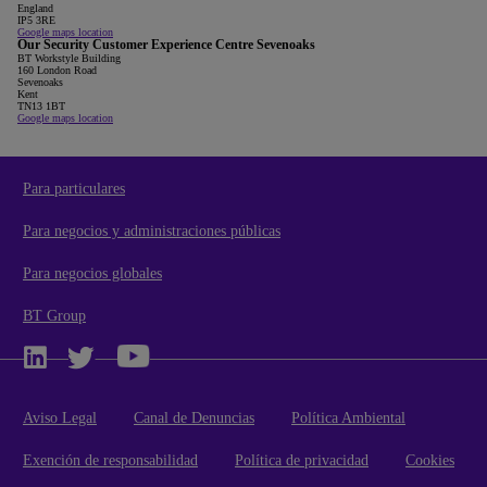
England
IP5 3RE
Google maps location
Our Security Customer Experience Centre Sevenoaks
BT Workstyle Building
160 London Road
Sevenoaks
Kent
TN13 1BT
Google maps location
Para particulares
Para negocios y administraciones públicas
Para negocios globales
BT Group
Aviso Legal
Canal de Denuncias
Política Ambiental
Exención de responsabilidad
Política de privacidad
Cookies