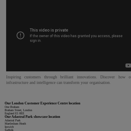
Inspiring customers through brilliant innovations. Discover how o
infrastructure and intelligence can transform your organisation.
Our London Customer Experience Centre location
One Braham
Braham Street, London
England E1 8EE
Our Adastral Park showcase location
Adastral Park
Martlesham Heath
Ipswich
Suffolk