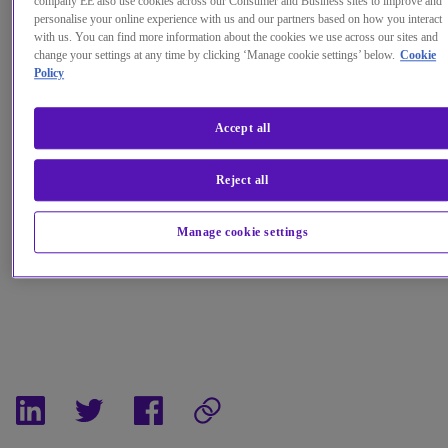
company EE also use cookies across our Consumer and Business sites to improve and
personalise your online experience with us and our partners based on how you interact
with us. You can find more information about the cookies we use across our sites and
change your settings at any time by clicking ‘Manage cookie settings’ below.
Cookie
Policy
Accept all
Reject all
Manage cookie settings