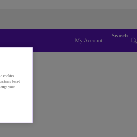
Search
My Account
se cookies
partners based
change your