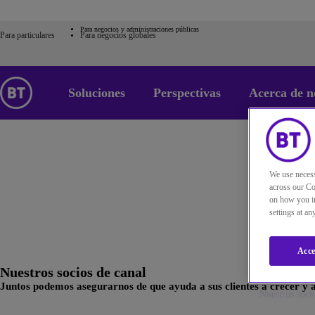
Para negocios y administraciones públicas
Para particulares
Para negocios globales
Soluciones
Perspectivas
Acerca de n
We use necess
across our Co
on how you in
settings at a
Acce
Nuestros socios de canal
Juntos podemos asegurarnos de que ayuda a sus clientes a crecer y a a
Home
Acerca de nosotros
Nuestros partners
Nuestros soci