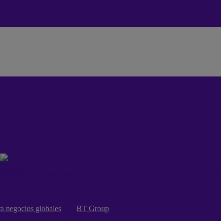
Acerca de nosotros
Nuestros servicios
Ofrecemos a multinacionales globales de todo el mundo nuestros servicios de seguridad, infraestructura cloud,
colaboración en la nube, contact center en la nube y red.
a negocios globales
BT Group