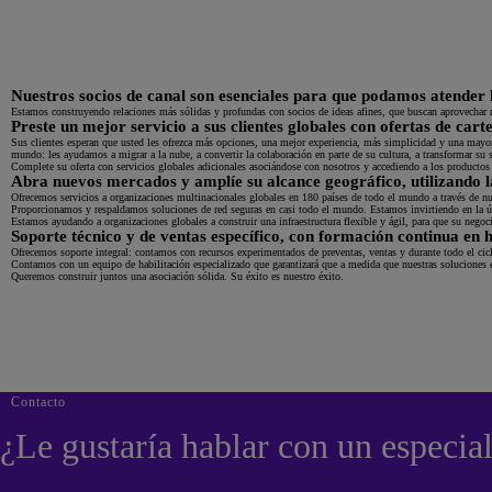
Nuestros socios de canal son esenciales para que podamos atender la
Estamos construyendo relaciones más sólidas y profundas con socios de ideas afines, que buscan aprovechar nu
Preste un mejor servicio a sus clientes globales con ofertas de car
Sus clientes esperan que usted les ofrezca más opciones, una mejor experiencia, más simplicidad y una mayor
mundo: les ayudamos a migrar a la nube, a convertir la colaboración en parte de su cultura, a transformar su se
Complete su oferta con servicios globales adicionales asociándose con nosotros y accediendo a los productos d
Abra nuevos mercados y amplíe su alcance geográfico, utilizando 
Ofrecemos servicios a organizaciones multinacionales globales en 180 países de todo el mundo a través de nue
Proporcionamos y respaldamos soluciones de red seguras en casi todo el mundo. Estamos invirtiendo en la 
Estamos ayudando a organizaciones globales a construir una infraestructura flexible y ágil, para que su negocio
Soporte técnico y de ventas específico, con formación continua en h
Ofrecemos soporte integral: contamos con recursos experimentados de preventas, ventas y durante todo el cicl
Contamos con un equipo de habilitación especializado que garantizará que a medida que nuestras soluciones e
Queremos construir juntos una asociación sólida. Su éxito es nuestro éxito.
Contacto
¿Le gustaría hablar con un especial