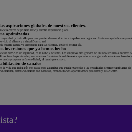
s aspiraciones globales de nuestros clientes.
estra cartera de primera clase y nuestra experiencia global.
tera optimizadas
 seguridad, y todo ello para que puedan alcanzar el éxito e impulsar sus negocios. Podemos ayudarle a respond
rvicio al cliente y a simplificar su red.
e nuestra cartera ya preparados para sus clientes, desde el primer día.
las inversiones que ya hemos hecho
stros servicios de seguridad, en la nube y de redes. Las empresas más grandes del mundo recurren a nuestros se
última tecnología de redes, con nuestros Servicios de red dinámica que ofrecen una gama de soluciones basada
 pueda prosperar en la era digital, al igual que el suyo.
abilitación de canales
o de vida que trabajarán con usted para garantizar que pueda responder a las necesidades siempre cambiantes de s
volucionen, usted evolucione con nosotros, creando nuevas oportunidades para usted y sus clientes.
ista?