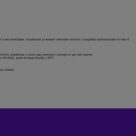
er a esas necesidades. Actualmente ya estamos ofreciendo servicios a compañías multinacionales de todo el
rvicios, plataformas y socios para conectarse y proteger lo que más importa.
s en SD-WAN, ancho de banda flexible y NFV.
us clientes.