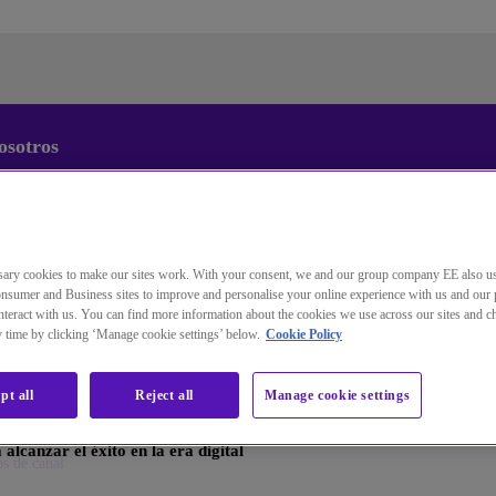
osotros
Cambiar el idioma predeterminado
de nuestra web
ary cookies to make our sites work. With your consent, we and our group company EE also u
Ahora puede dirigirse a una versión de nuestra web en el
nsumer and Business sites to improve and personalise your online experience with us and our 
idioma de su elección.
teract with us. You can find more information about the cookies we use across our sites and 
ny time by clicking ‘Manage cookie settings’ below.
Cookie Policy
Cancelar selección
Continuar a la web
pt all
Reject all
Manage cookie settings
lcanzar el éxito en la era digital
os de canal