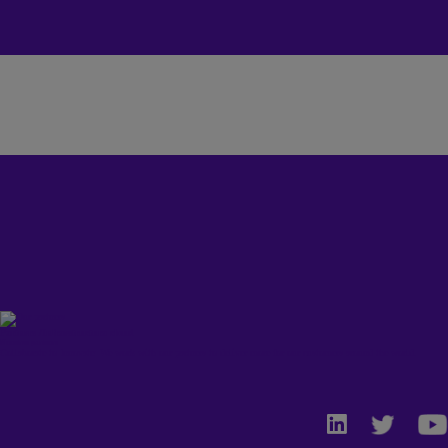
Partners
/
Infraestructura cloud
Nuestros partners
Collaborate to Innovate: We work with our partners to deliver more for our customers around the world.