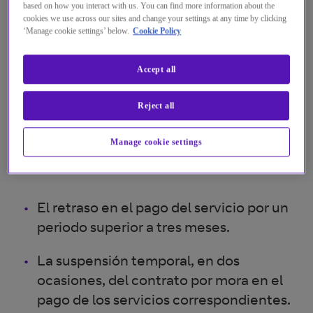
based on how you interact with us. You can find more information about the
motivado tal descuento. Del mismo modo,
cookies we use across our sites and change your settings at any time by clicking
‘Manage cookie settings’ below.
Cookie Policy
BT abonará al Cliente las cantidades que
tenga pendientes con el Cliente, en su caso.
Accept all
BT podrá resolver el presente Contrato por
Reject all
las causas generales de extinción de los
contratos y en especial, en las siguientes
Manage cookie settings
circunstancias:
El retraso en el pago del servicio por un
periodo superior a tres meses.
La suspensión temporal, en dos
ocasiones, del contrato por mora en el
pago de los servicios correspondientes.