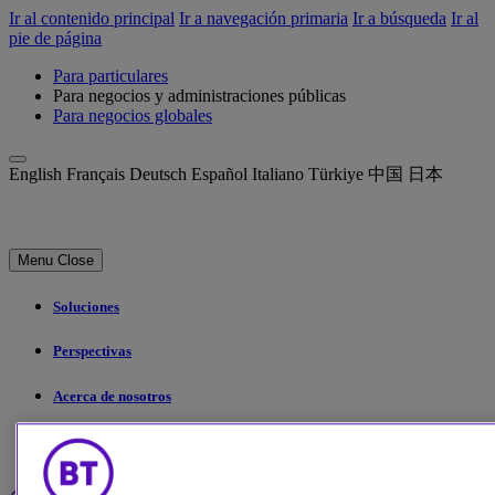
Ir al contenido principal
Ir a navegación primaria
Ir a búsqueda
Ir al
pie de página
Para particulares
Para negocios y administraciones públicas
Para negocios globales
English
Français
Deutsch
Español
Italiano
Türkiye
中国
日本
Menu
Close
Soluciones
Perspectivas
Acerca de nosotros
My Account