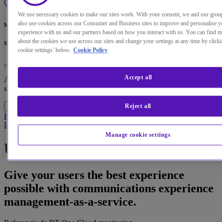
We use necessary cookies to make our sites work. With your consent, we and our gr
also use cookies across our Consumer and Business sites to improve and personalise y
Menu
experience with us and our partners based on how you interact with us. You can find 
about the cookies we use across our sites and change your settings at any time by clic
Search
cookie settings’ below.
Cookie Policy
Cambiar el idioma predeterminado de nuestra web
Accept all
Ahora puede dirigirse a una versión de nuestra web en el idioma de
su elección.
Continuar a la web
Cancelar selección
Reject all
Home
Soluciones
Productos
Supervisión de One Cloud
Producto
Manage cookie settings
UC experience management
Give your users the best experience
possible with communications experience
management-as-a-service.