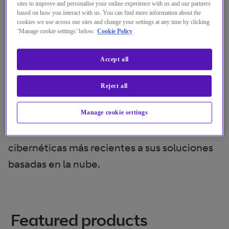
sites to improve and personalise your online experience with us and our partners
preventivas para evitar o minimizar el
based on how you interact with us. You can find more information about the
cookies we use across our sites and change your settings at any time by clicking
impacto de los ataques.
‘Manage cookie settings’ below.
Cookie Policy
Puede utilizar las mismas capacidades
Accept all
avanzadas de detección y reparación que
nosotros utilizamos para proteger nuestro
Reject all
negocio. Podrá analizar los
comportamientos sospechosos y detectar
Manage cookie settings
de forma dinámica las amenazas
cibernéticas más recientes a sus soluciones
basadas en la nube.
Featured products