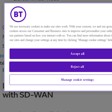
My Account
We use necessary cookies to make our sites work. With your consent, we and our gro
cookies across our Consumer and Business sites to improve and personalise your onli
Menu
our partners based on how you interact with us. You can find more information about 
our sites and change your settings at any time by clicking ‘Manage cookie settings’ bel
Search
Accept all
Home
Perspectives
Améliorez l’expérience du
télétravail avec le SD-WAN
Reject all
BLOG
·
06 NOV 2020
Manage cookie settings
Fine-tuning the homeworking
with SD-WAN