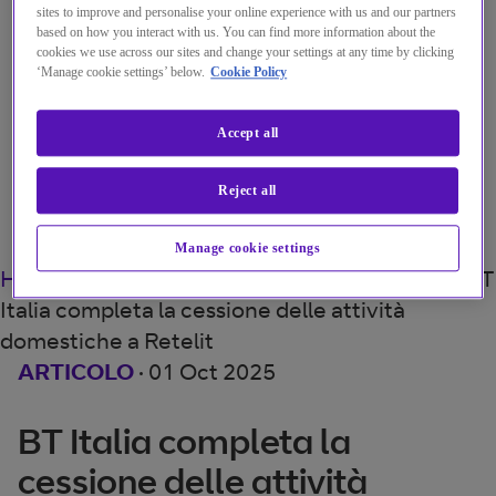
sites to improve and personalise your online experience with us and our partners
Help e assistenza
based on how you interact with us. You can find more information about the
cookies we use across our sites and change your settings at any time by clicking
Area Clienti | Accedi
‘Manage cookie settings’ below.
Cookie Policy
Accept all
Menu
Reject all
Search
Manage cookie settings
Home
Chi siamo
Our news and press releases
BT
Italia completa la cessione delle attività
domestiche a Retelit
ARTICOLO
·
01 Oct 2025
BT Italia completa la
cessione delle attività