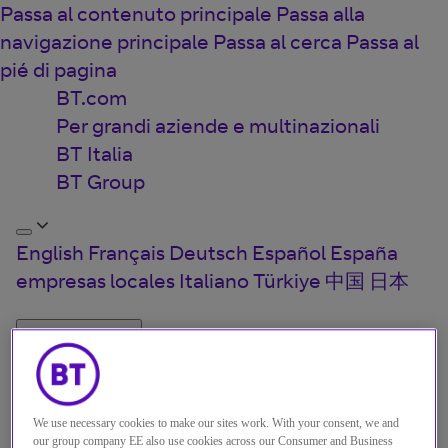
Passa al contenuto principale
Passa alla
navigazione principale
Passa al cerca
Passa al
pié di pagina
BT.com
Per grandi aziende e multinazionali
BT Italia
BT Group
English
Français
Deutsch
Español
España
empresas locales
Italiano
Türkiye
中国
日本
Menu
Close
Prodotti e Soluzioni
We use necessary cookies to make our sites work. With your consent, we and
Chi siamo
our group company EE also use cookies across our Consumer and Business