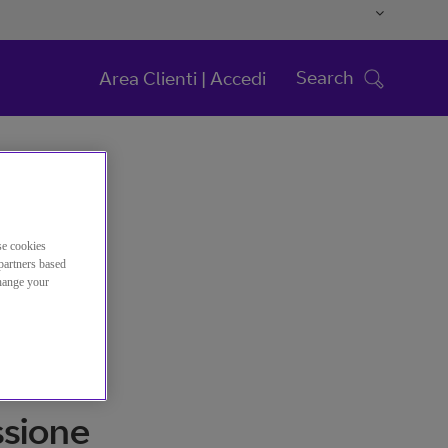
Search
Area Clienti | Accedi
se cookies
partners based
change your
ssione