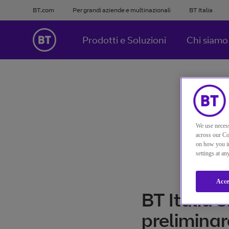
BT.com
Per grandi aziende e multinazionali
BT Italia
Prodotti e Soluzioni
Chi siamo
We use necess
across our Co
on how you in
settings at a
Acce
BT Italia 
preliminar