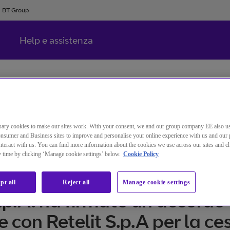
BT Group
Help e assistenza
ary cookies to make our sites work. With your consent, we and our group company EE also u
nsumer and Business sites to improve and personalise your online experience with us and our 
teract with us. You can find more information about the cookies we use across our sites and 
ny time by clicking ‘Manage cookie settings’ below.
Cookie Policy
pt all
Reject all
Manage cookie settings
S.p.A. ha firmato un accordo
e con Retelit S.p.A per la ce