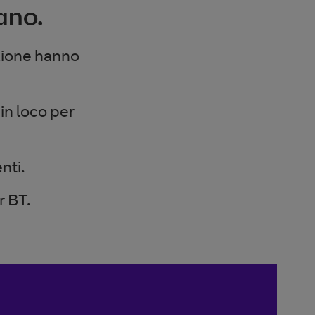
iano.
azione hanno
in loco per
nti.
r BT.