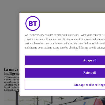
We use necessary cookies to make our sites work. With your consent, 
cookies across our Consumer and Business sites to improve and personal
partners based on how you interact with us. You can find more informati
and change your settings at any time by clicking ‘Manage cookie settings
Accept all
La nuova managed network di BT supporta le soluzioni di mobilit
Reject all
intelligente di Alstom e ottimizza la connettività al cloud.
BT ha annunciato oggi la stipula di un contratto quinquennale con Alstom, uno dei principali fornitori
mondiali di sistemi, apparati e servizi per il settore della mobilità, che permetterà al colosso francese di
ammodernare la sua rete globale con le più recenti soluzioni di connettività ottimizzate per il cloud.
Manage cookie setting
La nuova rete collegherà le operazioni di Alstom in 350 sedi di 60 paesi, tra cui impianti di produzione, uf
depositi e data center. Fornirà un accesso agile e sicuro alle applicazioni e ai servizi aziendali utilizzati dai
dipendenti di Alstom, 24.000 dei quali hanno lavorato da remoto durante la pandemia.