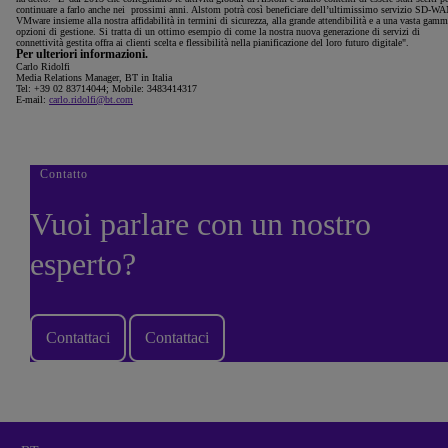
continuare a farlo anche nei prossimi anni. Alstom potrà così beneficiare dell’ultimissimo servizio SD-W
VMware insieme alla nostra affidabilità in termini di sicurezza, alla grande attendibilità e a una vasta gamm
opzioni di gestione. Si tratta di un ottimo esempio di come la nostra nuova generazione di servizi di
connettività gestita offra ai clienti scelta e flessibilità nella pianificazione del loro futuro digitale".
Per ulteriori informazioni.
Carlo Ridolfi
Media Relations Manager, BT in Italia
Tel: +39 02 83714044; Mobile: 3483414317
E-mail:
carlo.ridolfi@bt.com
Contatto
Vuoi parlare con un nostro
esperto?
Contattaci
Contattaci