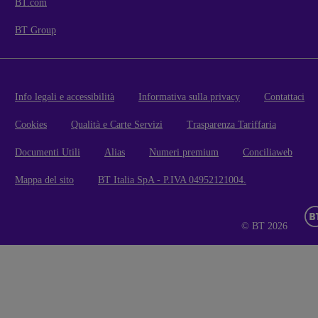
BT.com
BT Group
Info legali e accessibilità
Informativa sulla privacy
Contattaci
Cookies
Qualità e Carte Servizi
Trasparenza Tariffaria
Documenti Utili
Alias
Numeri premium
Conciliaweb
Mappa del sito
BT Italia SpA - P.IVA 04952121004.
© BT 2026