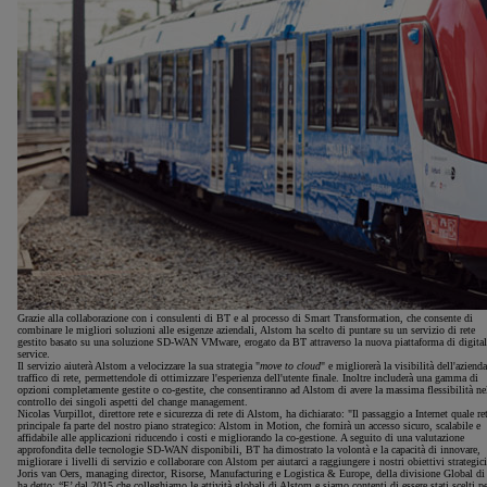
Grazie alla collaborazione con i consulenti di BT e al processo di Smart Transformation, che consente di
combinare le migliori soluzioni alle esigenze aziendali, Alstom ha scelto di puntare su un servizio di rete
gestito basato su una soluzione SD-WAN VMware, erogato da BT attraverso la nuova piattaforma di digital
service.
Il servizio aiuterà Alstom a velocizzare la sua strategia "
move to cloud
" e migliorerà la visibilità dell'aziend
traffico di rete, permettendole di ottimizzare l'esperienza dell'utente finale. Inoltre includerà una gamma di
opzioni completamente gestite o co-gestite, che consentiranno ad Alstom di avere la massima flessibilità ne
controllo dei singoli aspetti del change management.
Nicolas Vurpillot, direttore rete e sicurezza di rete di Alstom, ha dichiarato: "Il passaggio a Internet quale re
principale fa parte del nostro piano strategico: Alstom in Motion, che fornirà un accesso sicuro, scalabile e
affidabile alle applicazioni riducendo i costi e migliorando la co-gestione. A seguito di una valutazione
approfondita delle tecnologie SD-WAN disponibili, BT ha dimostrato la volontà e la capacità di innovare,
migliorare i livelli di servizio e collaborare con Alstom per aiutarci a raggiungere i nostri obiettivi strategici
Joris van Oers, managing director, Risorse, Manufacturing e Logistica & Europe, della divisione Global di
ha detto: “E’ dal 2015 che colleghiamo le attività globali di Alstom e siamo contenti di essere stati scelti p