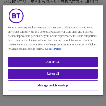
我们相信一点，即新的沟通渠道应当构成传统渠道的补充，
而非舍此即彼的关系。我们致力于确保您的代理人员可以通
过您的所有沟通渠道轻松的为您的客户提供优质的服务，同
时帮助您管理成本。
We use necessary cookies to make our sites work. With your consent, we and
our group company EE also use cookies across our Consumer and Business
sites to improve and personalise your online experience with us and our partners
based on how you interact with us. You can find more information about the
cookies we use across our sites and change your settings at any time by clicking
‘Manage cookie settings’ below.
Cookie Policy
如何交付更好的客户体验？
Accept all
下载电子指南
Reject all
Transform your customer experience eGuide
大小: 695KB
|
格式: PDF
Manage cookie settings