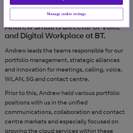
Manage cookie settings
Andrew Small is Director of Voice
and Digital Workplace at BT.
Andrew leads the teams responsible for our
portfolio management, strategic alliances
and innovation for meetings, calling, voice,
WLAN, 5G and contact centre.
Prior to this, Andrew held various portfolio
positions with us in the unified
communications, collaboration and contact
centre markets and especially focused on
growing the cloud services within these