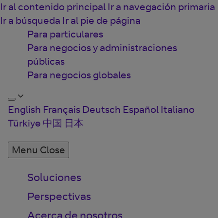
Ir al contenido principal
Ir a navegación primaria
Ir a búsqueda
Ir al pie de página
Para particulares
Para negocios y administraciones
públicas
Para negocios globales
English
Français
Deutsch
Español
Italiano
Türkiye
中国
日本
Menu
Close
Soluciones
Perspectivas
Acerca de nosotros