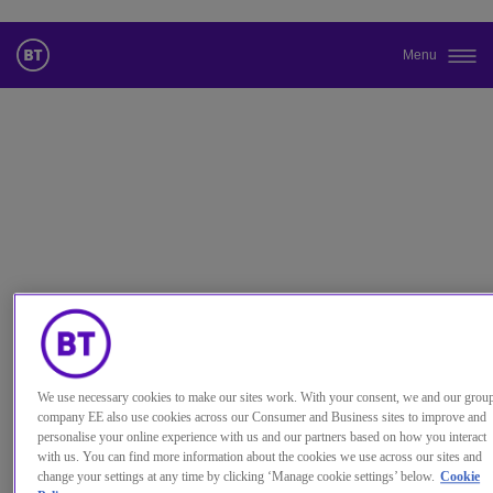
Menu
Cambiar el idioma predeterminado
de nuestra web
Ahora puede dirigirse a una versión de nuestra web en el idioma
de su elección.
Cancelar selección
Continuar a la web
We use necessary cookies to make our sites work. With your consent, we and our grou
company EE also use cookies across our Consumer and Business sites to improve and
personalise your online experience with us and our partners based on how you interact
with us. You can find more information about the cookies we use across our sites and
change your settings at any time by clicking ‘Manage cookie settings’ below.
Cookie