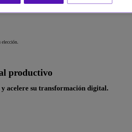
 elección.
al productivo
y acelere su transformación digital.