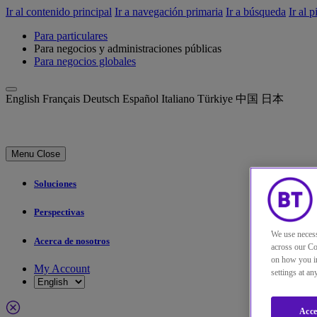
Ir al contenido principal
Ir a navegación primaria
Ir a búsqueda
Ir al 
Para particulares
Para negocios y administraciones públicas
Para negocios globales
English
Français
Deutsch
Español
Italiano
Türkiye
中国
日本
Menu
Close
Soluciones
Perspectivas
We use necess
Acerca de nosotros
across our Co
on how you in
My Account
settings at a
Acce