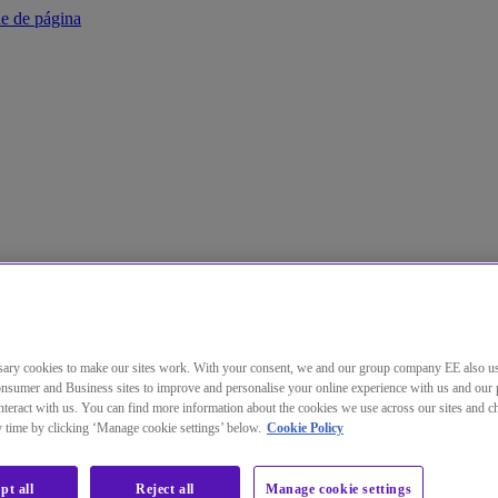
pie de página
ary cookies to make our sites work. With your consent, we and our group company EE also u
nsumer and Business sites to improve and personalise your online experience with us and our 
teract with us. You can find more information about the cookies we use across our sites and 
ny time by clicking ‘Manage cookie settings’ below.
Cookie Policy
pt all
Reject all
Manage cookie settings