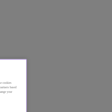
se cookies
partners based
change your